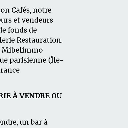
on Cafés, notre
rs et vendeurs
de fonds de
erie Restauration.
0, Mibelimmo
ue parisienne (Île-
France
IE À VENDRE OU
ndre, un bar à