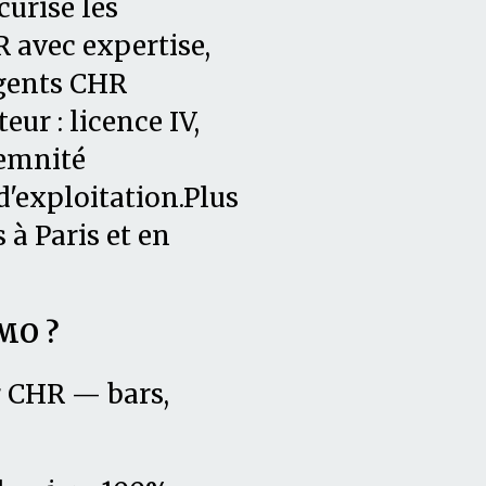
curise les
 avec expertise,
agents CHR
ur : licence IV,
demnité
'exploitation.Plus
 à Paris et en
MO ?
r CHR — bars,