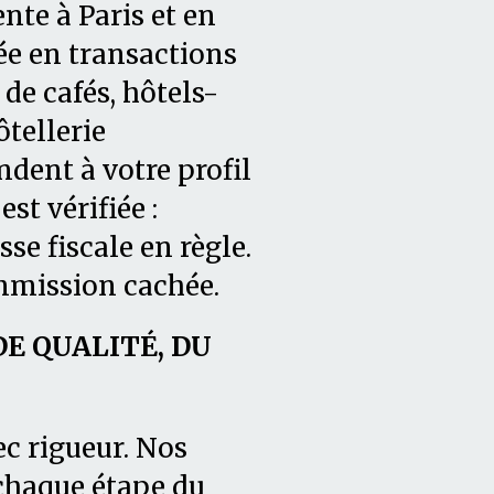
nte à Paris et en
ée en transactions
de cafés, hôtels-
tellerie
dent à votre profil
t vérifiée :
asse fiscale en règle.
mmission cachée.
 QUALITÉ, DU
ec rigueur. Nos
chaque étape du