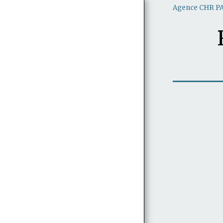
Agence CHR P
BRASSERIES ET BARS EN VENTE A
PARIS
BARS EN VENTE A PARIS
RESTAURANTS ET BISTROTS EN
VENTE A PARIS
BRASSERIES ET BARS EN VENTE EN
ILE DE FRANCE (78/91/92/93/94/95)
RESTAURANTS ET BISTROTS EN
VENTE EN ILE DE FRANCE
(78/91/92/93/94/95)
BRASSERIES RESTAURANTS ET BARS
EN VENTE AUTRES DEPARTEMENTS
RECHERCHE D'ÉTABLISSEMENTS
CHR PAR PRIX ET RÉGION