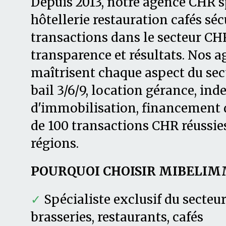
Depuis 2013, notre agence CHR s
hôtellerie restauration cafés séc
transactions dans le secteur CHR
transparence et résultats. Nos 
maîtrisent chaque aspect du secte
bail 3/6/9, location gérance, in
d'immobilisation, financement d
de 100 transactions CHR réussies
régions.
POURQUOI CHOISIR MIBELIM
✓
Spécialiste exclusif du secteu
brasseries, restaurants, cafés