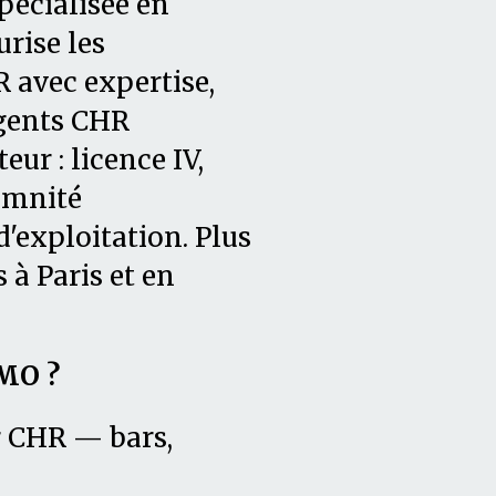
pécialisée en
urise les
 avec expertise,
agents CHR
ur : licence IV,
demnité
'exploitation. Plus
 à Paris et en
MO ?
r CHR — bars,