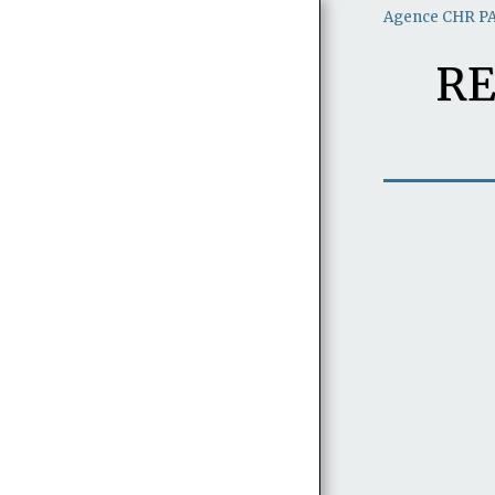
Agence CHR P
RE
BRASSERIES ET BARS EN VENTE A
PARIS
BARS EN VENTE A PARIS
RESTAURANTS ET BISTROTS EN
VENTE A PARIS
BRASSERIES ET BARS EN VENTE EN
ILE DE FRANCE (78/91/92/93/94/95)
RESTAURANTS ET BISTROTS EN
VENTE EN ILE DE FRANCE
(78/91/92/93/94/95)
BRASSERIES RESTAURANTS ET BARS
EN VENTE AUTRES DEPARTEMENTS
RECHERCHE D'ÉTABLISSEMENTS
CHR PAR PRIX ET RÉGION