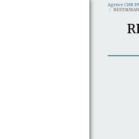
Agence CHR P
RESTAURAN
R
BRASSERIES ET BARS EN VENTE A
PARIS
BARS EN VENTE A PARIS
RESTAURANTS ET BISTROTS EN
VENTE A PARIS
BRASSERIES ET BARS EN VENTE EN
ILE DE FRANCE (78/91/92/93/94/95)
RESTAURANTS ET BISTROTS EN
VENTE EN ILE DE FRANCE
(78/91/92/93/94/95)
BRASSERIES RESTAURANTS ET BARS
EN VENTE AUTRES DEPARTEMENTS
RECHERCHE D'ÉTABLISSEMENTS
CHR PAR PRIX ET RÉGION