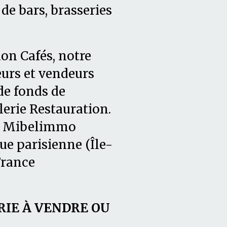
de bars, brasseries
on Cafés, notre
rs et vendeurs
de fonds de
erie Restauration.
0, Mibelimmo
ue parisienne (Île-
France
IE À VENDRE OU