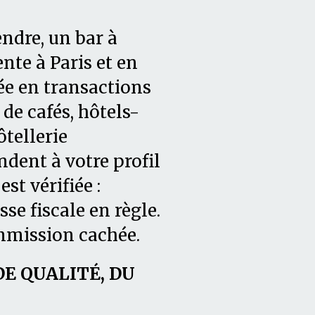
ndre, un bar à
nte à Paris et en
ée en transactions
de cafés, hôtels-
tellerie
dent à votre profil
t vérifiée :
asse fiscale en règle.
mmission cachée.
 QUALITÉ, DU