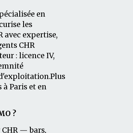
pécialisée en
curise les
 avec expertise,
agents CHR
ur : licence IV,
demnité
'exploitation.Plus
 à Paris et en
MO ?
r CHR — bars,