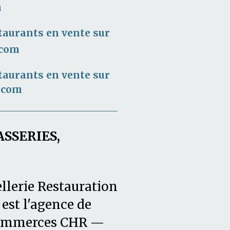
m
taurants en vente sur
.com
taurants en vente sur
.com
ASSERIES,
llerie Restauration
est l'agence de
 commerces CHR —