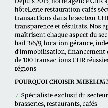
Depuis 2013, notre agence CHR s
hôtellerie restauration cafés séc
transactions dans le secteur CHR
transparence et résultats. Nos 
maîtrisent chaque aspect du secte
bail 3/6/9, location gérance, in
d'immobilisation, financement d
de 100 transactions CHR réussies
régions.
POURQUOI CHOISIR MIBELIM
✓
Spécialiste exclusif du secteu
brasseries, restaurants, cafés