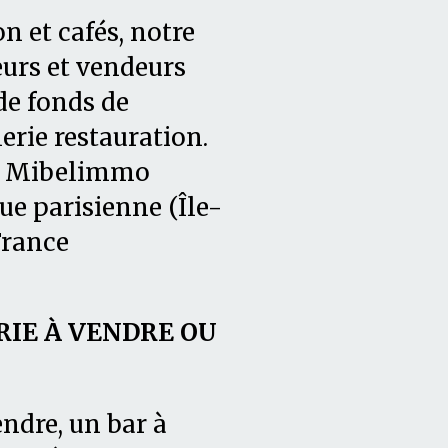
n et cafés, notre
rs et vendeurs
de fonds de
erie restauration.
0, Mibelimmo
ue parisienne (Île-
France
IE À VENDRE OU
ndre, un bar à