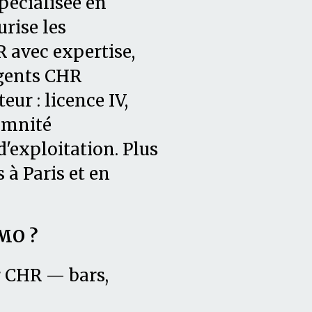
pécialisée en
urise les
 avec expertise,
agents CHR
ur : licence IV,
demnité
'exploitation. Plus
 à Paris et en
MO ?
r CHR — bars,