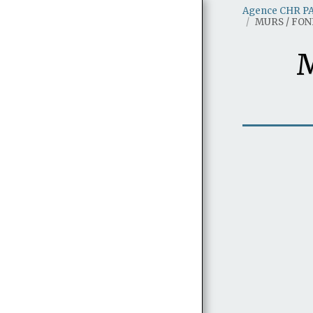
Agence CHR P
MURS / FON
M
BRASSERIES ET BARS EN VENTE A
PARIS
BARS EN VENTE A PARIS
RESTAURANTS ET BISTROTS EN
VENTE A PARIS
BRASSERIES ET BARS EN VENTE EN
ILE DE FRANCE (78/91/92/93/94/95)
RESTAURANTS ET BISTROTS EN
VENTE EN ILE DE FRANCE
(78/91/92/93/94/95)
BRASSERIES RESTAURANTS ET BARS
EN VENTE AUTRES DEPARTEMENTS
RECHERCHE D'ÉTABLISSEMENTS
CHR PAR PRIX ET RÉGION